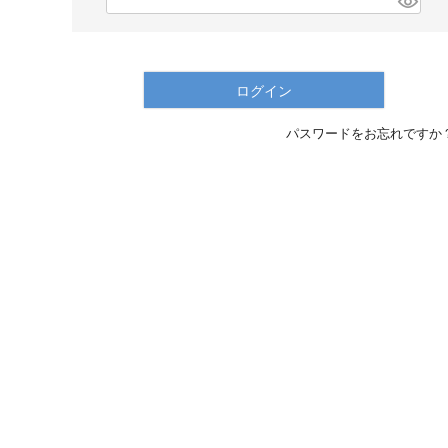
(
必
須
)
ログイン
パスワードをお忘れですか