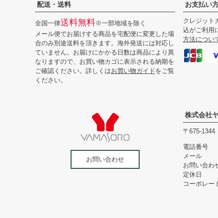
配送・送料
お支払い
クレジットカ
送料無料
全国一律
※一部地域を除く
込がご利用
メール便でお届けする商品を宅配便に変更した場
方法につい
合のみ別途送料を頂きます。海外発送には対応し
ていません。お届けにかかる日数は商品により異
なりますので、お買い物カゴに表示される納期を
ご確認ください。詳しくは
お買い物ガイド
をご覧
ください。
株式会社
675-1
電話番号
メール
お問い合わせ
お問い合わ
定休日
コーポレー