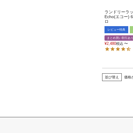
ランドリーラ
Echo(エコー)
ロ
レビュー特典
まとめ買い割引あ
¥
2,480
〜
税込
並び替え
価格