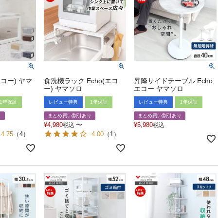
エコー) ヤマ
食洗機ラック Echo(エコ
昇降サイドテーブル Echo
ー) ヤマソロ
エコー ヤマソロ
1年保証
レビュー特典
1年保証
レビュー特典
1年保証
り
まとめ買い割引あり
まとめ買い割引あり
¥
4,980
〜
¥
5,980
税込
税込
4.75
（
4
）
4.00
（
1
）