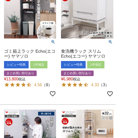
ゴミ箱上ラック Echo(エコ
食洗機ラック スリム
ー) ヤマソロ
Echo(エコー) ヤマソロ
レビュー特典
1年保証
レビュー特典
1年保証
まとめ買い割引あり
まとめ買い割引あり
¥
13,800
¥
6,980
税込
税込
4.56
（
9
）
4.33
（
3
）