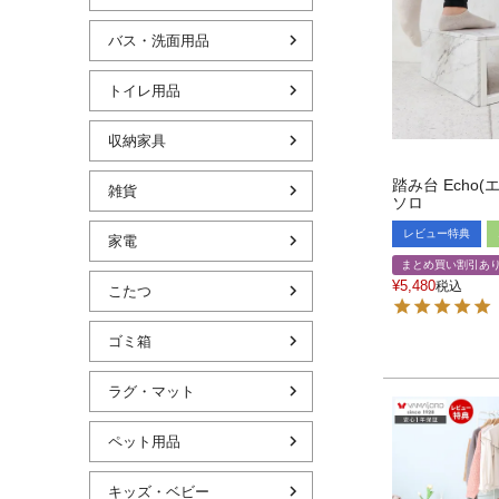
バス・洗面用品
トイレ用品
収納家具
踏み台 Echo(
雑貨
ソロ
レビュー特典
家電
まとめ買い割引あ
¥
5,480
税込
こたつ
ゴミ箱
ラグ・マット
ペット用品
キッズ・ベビー