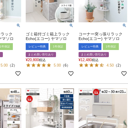
ーラック
ゴミ箱付ゴミ箱上ラック
コーナー突っ張りラック
 ヤマソロ
Echo(エコー) ヤマソロ
Echo(エコー) ヤマソロ
1年保証
レビュー特典
1年保証
レビュー特典
1年保証
り
まとめ買い割引あり
まとめ買い割引あり
¥
20,800
¥
12,480
税込
税込
5.00
（
2
）
5.00
（
6
）
4.50
（
2
）