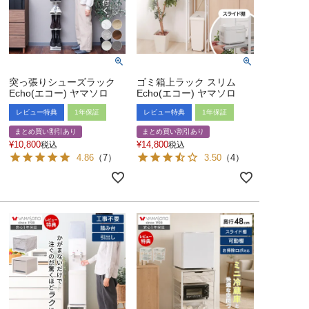
突っ張りシューズラック
ゴミ箱上ラック スリム
Echo(エコー) ヤマソロ
Echo(エコー) ヤマソロ
レビュー特典
1年保証
レビュー特典
1年保証
まとめ買い割引あり
まとめ買い割引あり
¥
10,800
¥
14,800
税込
税込
4.86
（
7
）
3.50
（
4
）