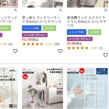
レンジラック
突っ張り ランドリーラッ
食洗機ラック エクストラ
 ヤマソロ
ク Echo(エコー) ヤマソロ
スリム Echo(エコー) ヤマ
ソロ
1年保証
レビュー特典
1年保証
レビュー特典
1年保証
り
まとめ買い割引あり
まとめ買い割引あり
¥
11,800
税込
¥
5,980
税込
4.00
（
6
）
4.53
（
19
）
5.00
（
1
）