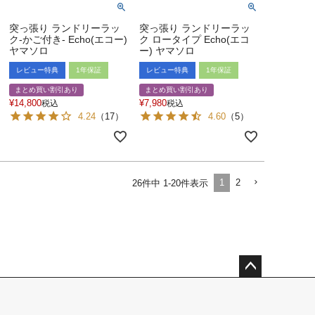
突っ張り ランドリーラッ
突っ張り ランドリーラッ
ク-かご付き- Echo(エコー)
ク ロータイプ Echo(エコ
ヤマソロ
ー) ヤマソロ
レビュー特典
1年保証
レビュー特典
1年保証
まとめ買い割引あり
まとめ買い割引あり
¥
14,800
¥
7,980
税込
税込
4.24
（
17
）
4.60
（
5
）
1
2
26
件中
1
-
20
件表示
ペー
ジト
ップ