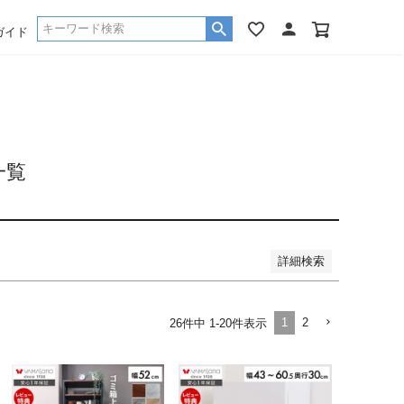
品
し商品を表示しない
ガイド
品のみを表示
登録順
価格が安い順
価格が高い順
優先度順
ー順
キーワードヒット順
一覧
詳細検索
1
2
26
件中
1
-
20
件表示