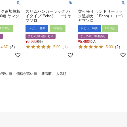
ック追加棚板
スリムハンガーラック ハ
突っ張り ランドリーラッ
 60幅 ヤマソ
イタイプ Echo(エコー) ヤ
ク追加カゴ Echo(エコー)
マソロ
ヤマソロ
1年保証
レビュー特典
1年保証
レビュー特典
1年保証
り
まとめ買い割引あり
まとめ買い割引あり
¥
6,980
¥
5,480
税込
税込
4.67
（
3
）
5.00
（
1
）
5.00
（
2
）
が安い順
価格が高い順
新着順
人気順