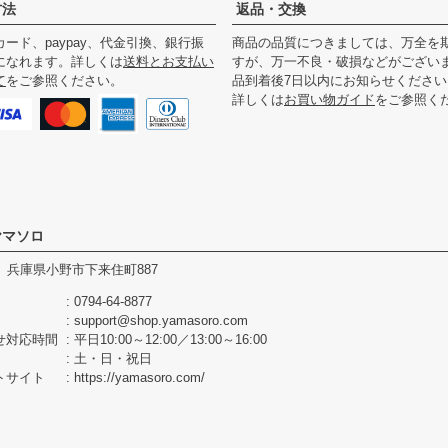
方法
返品・交換
ード、paypay、代金引換、銀行振
商品の品質につきましては、万全を
になれます。詳しくは
送料とお支払い
すが、万一不良・破損などがござい
て
をご参照ください。
品到着後7日以内にお知らせください
詳しくは
お買い物ガイド
をご参照く
ヤマソロ
344 兵庫県小野市下来住町887
0794-64-8877
support@shop.yamasoro.com
せ対応時間
平日10:00～12:00／13:00～16:00
土・日・祝日
トサイト
https://yamasoro.com/