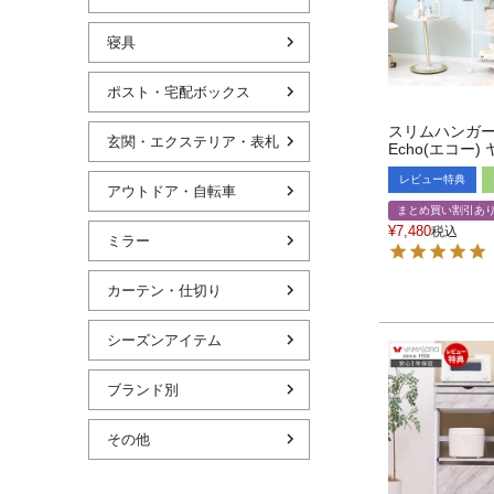
寝具
ポスト・宅配ボックス
スリムハンガ
玄関・エクステリア・表札
Echo(エコー)
レビュー特典
アウトドア・自転車
まとめ買い割引あ
¥
7,480
税込
ミラー
カーテン・仕切り
シーズンアイテム
ブランド別
その他