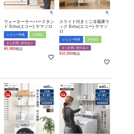
ウォーターサーバースタン
スライド付きミニ冷蔵庫ラ
ド Echo(エコー) ヤマソロ
ック Echo(エコー) ヤマソ
ロ
レビュー特典
1年保証
レビュー特典
1年保証
まとめ買い割引あり
まとめ買い割引あり
¥
5,980
税込
¥
10,800
税込