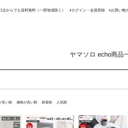
ド
在庫なし商
在庫な
検索
1点からでも送料無料（一部地域除く）
ログイン・会員登録
お買い物
予約商品
予約商
〜
並び順
新着順
レビュ
ヤマソロ echo商品
検索
が安い順
価格が高い順
新着順
人気順