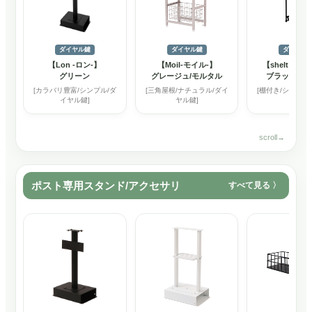
ダイヤル鍵
ダイヤル鍵
ダイヤル
【Lon -ロン-】
【Moil-モイル-】
【shelt -シ
グリーン
グレージュ/モルタル
ブラック×ブ
[カラバリ豊富/シンプル/ダ
[三角屋根/ナチュラル/ダイ
[棚付き/シンプル
イヤル鍵]
ヤル鍵]
鍵]
ポスト専用スタンド/アクセサリ
すべて見る