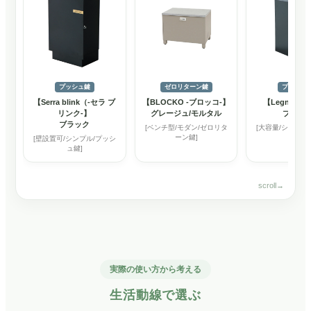
プッシュ鍵
ゼロリターン鍵
プッシュ
【Serra blink（-セラ ブ
【BLOCKO -ブロッコ-】
【Legno -レ
リンク-】
グレージュ/モルタル
ブラッ
ブラック
[ベンチ型/モダン/ゼロリタ
[大容量/シンプル
ーン鍵]
鍵]
[壁設置可/シンプル/プッシ
ュ鍵]
実際の使い方から考える
生活動線で選ぶ