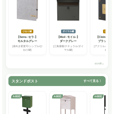
ひねり鍵
ダイヤル鍵
ひねり鍵
【Serra -セラ-】
【Moil -モイル-】
【Clein -ク
モルタルグレー
ダークグレー
ブラックブ
[扉向き変更可/シンプル/ひ
[三角屋根/ナチュラル/ダイ
[アクリルパネル/
ねり鍵]
ヤル鍵]
ねり鍵]
スタンドポスト
すべて見る
A4対応
A4対応
A4対応