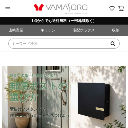
menu
1点からでも送料無料（一部地域除く）
山崎実業
キッチン
宅配ボックス
収納
住まいの第一印象をつくる
郵便ポストの
選び方
壁掛け？スタンド？
住まいに合うポストを見つけよう