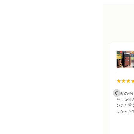
エコ
壁掛けポスト Serra
Premium (セラ プレミア
ム)
★★★★★
★★★
さ
良い。届くのが早くて、しっかり大き
宅配の受
タ
さがあり、レターパックなども入りま
た！ 2
の
す。 デザインもシンプルで良いです。
ングと重
し
よかった
。
/05
トマト様 2026/08/05