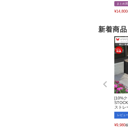
まとめ買
¥
14,800
新着商品
[10%
STOC
ストレ
レビュ
¥
9,980