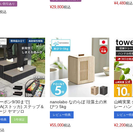
¥
4,480
税込
い割引あり
¥
29,800
税込
税込
クーポン9/30まで]
nanolabo なのらぼ 珪藻土の米
山崎実業 
KA(ストッカ) ステップ＆
びつ 5kg
レー ハン
ージ ヤマソロ
レビュー特典
レビュー特
ー特典
1年保証
¥
55,000
¥
2,200
税込
税込
税込