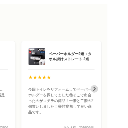
ペーパーホルダー2連＋タ
オル掛けストレート 2点セ
ット Blan(ブラン)
★★★★★
★★
入。
今回トイレをリフォームしてペーパー
デザイ
満足
ホルダーを探してました🤔そこで出会
きやす
ったのがコチラの商品！一階と二階の2
個買いしました！😆忖度無しで良い商
品です。
08/04
タケオ様 2026/08/04