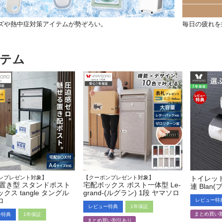
ズや熱中症対策アイテムが勢ぞろい。
毎日の疲れを
テム
ンプレゼント対象】
【クーポンプレゼント対象】
トイレッ
 置き型 スタンドポスト
宅配ボックス ポスト一体型 Le-
連 Blan
クス tangle タングル
grand-(ルグラン) 1段 ヤマソロ
ロ
レビュー特
レビュー特典
1年保証
まとめ買い
ー特典
1年保証
まとめ買い割引あり