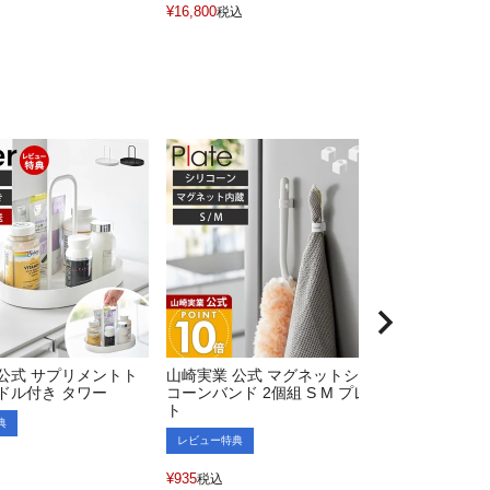
¥
16,800
¥
9,980
税込
税込
公式 サプリメントト
山崎実業 公式 マグネットシリ
圧縮フロアソ
ドル付き タワー
コーンバンド 2個組 S M プレー
ルメール
ト
典
レビュー特典
レビュー特典
¥
17,990
税込
¥
935
税込