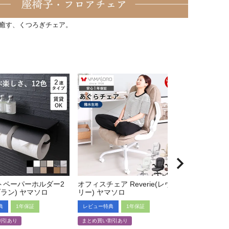
癒す、くつろぎチェア。
トペーパーホルダー2
オフィスチェア Reverie(レヴェ
デスクチェア 
(ブラン) ヤマソロ
リー) ヤマソロ
ヤマソロ
典
1年保証
レビュー特典
1年保証
レビュー特典
割引あり
まとめ買い割引あり
まとめ買い割引