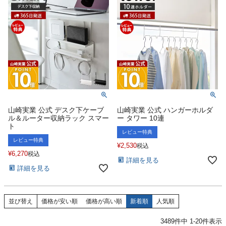
山崎実業 公式 デスク下ケーブ
山崎実業 公式 ハンガーホルダ
ル＆ルーター収納ラック スマー
ー タワー 10連
ト
レビュー特典
レビュー特典
¥
2,530
税込
¥
6,270
税込
詳細を見る
詳細を見る
並び替え
価格が安い順
価格が高い順
新着順
人気順
3489
件中
1
-
20
件表示