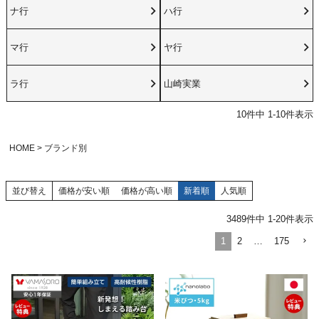
ナ行
ハ行
マ行
ヤ行
ラ行
山崎実業
10
件中
1
-
10
件表示
HOME
ブランド別
並び替え
価格が安い順
価格が高い順
新着順
人気順
3489
件中
1
-
20
件表示
1
2
…
175