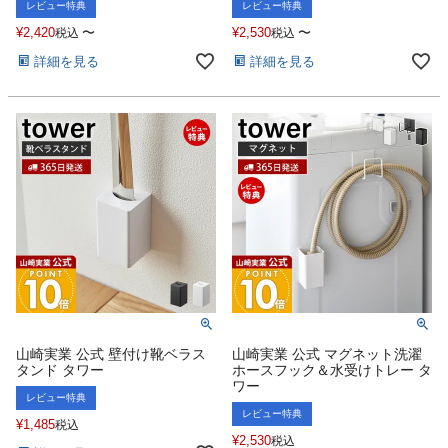
レビュー特典
レビュー特典
¥
2,420
〜
¥
2,530
〜
税込
税込
詳細を見る
詳細を見る
山崎実業 公式 壁付け靴ベラス
山崎実業 公式 マグネット洗濯
タンド タワー
ホースフック＆水受けトレー タ
ワー
レビュー特典
レビュー特典
¥
1,485
税込
¥
2,530
税込