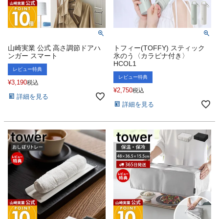
山崎実業 公式 高さ調節ドアハ
トフィー(TOFFY) スティック
ンガー スマート
氷のう〈カラビナ付き〉
HCOL1
レビュー特典
レビュー特典
¥
3,190
税込
¥
2,750
税込
詳細を見る
詳細を見る