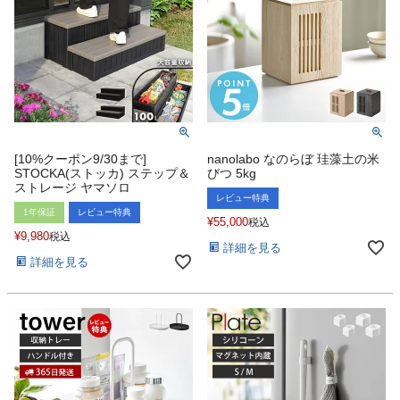
[10%クーポン9/30まで]
nanolabo なのらぼ 珪藻土の米
STOCKA(ストッカ) ステップ＆
びつ 5kg
ストレージ ヤマソロ
レビュー特典
1年保証
レビュー特典
¥
55,000
税込
¥
9,980
税込
詳細を見る
詳細を見る