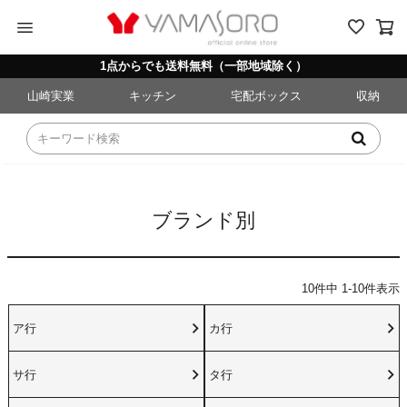
menu
1点からでも送料無料（一部地域除く）
山崎実業
キッチン
宅配ボックス
収納
ブランド別
10
件中
1
-
10
件表示
ア行
カ行
サ行
タ行