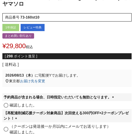
ヤマソロ
商品番号
73-160st10
1年保証
レビュー特典
まとめ買い割引あり
¥
29,800
税込
[
298
ポイント進呈 ]
送料込
2026/08/13（木）
に
宅配便Y
でお届けします。
東京都
お届け先を変更
予約商品が含まれる場合、日時指定いただいても無効となります。
(
確認しました。
必
【再配達削減応援クーポン対象商品】次回使える300円OFF×2クーポンプレゼ
須
ント！
)
(
（クーポンは発送後一か月以内にメールでお送りします）
必
確認しました。