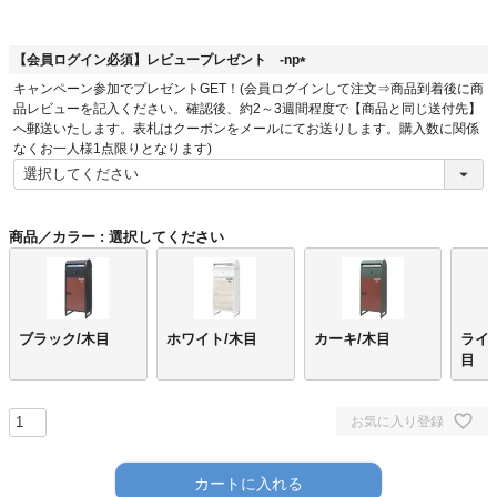
須
)
【会員ログイン必須】レビュープレゼント -np
(
キャンペーン参加でプレゼントGET！(会員ログインして注文⇒商品到着後に商
必
品レビューを記入ください。確認後、約2～3週間程度で【商品と同じ送付先】
須
へ郵送いたします。表札はクーポンをメールにてお送りします。購入数に関係
)
なくお一人様1点限りとなります)
商品／カラー
選択してください
ブラック/木目
ホワイト/木目
カーキ/木目
ライ
目
お気に入り登録
カートに入れる