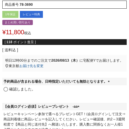
商品番号
78-3690
1年保証
レビュー特典
まとめ買い割引あり
¥
11,800
税込
[
118
ポイント進呈 ]
送料込
明日
12時00分
までのご注文で
2026/08/13（木）
に
宅配便Y
でお届けします。
東京都
お届け先を変更
予約商品が含まれる場合、日時指定いただいても無効となります。
(
確認しました。
必
須
)
【会員ログイン必須】レビュープレゼント -aa
(
レビューキャンペーン参加で選べるプレゼントGET！(会員ログインして注文⇒
必
商品到着後に商品レビューを記入してください。レビュー確認後、約2～3週間
須
程度で【商品と同じ送付先】へ郵送いたします。購入数に関係なくお一人様1
)