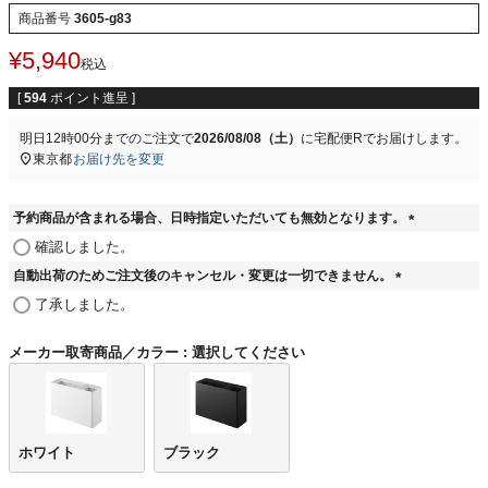
商品番号
3605-g83
¥
5,940
税込
[
594
ポイント進呈 ]
明日
12時00分
までのご注文で
2026/08/08（土）
に
宅配便R
でお届けします。
東京都
お届け先を変更
予約商品が含まれる場合、日時指定いただいても無効となります。
(
確認しました。
必
自動出荷のためご注文後のキャンセル・変更は一切できません。
須
(
)
了承しました。
必
須
メーカー取寄商品／カラー
選択してください
)
ホワイト
ブラック