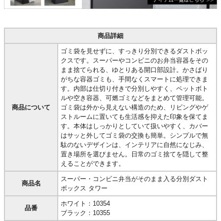
商品詳細
ゴミ袋を見せずに、すっきり分別できるダストボッ
クスです。スーパーやコンビニのお弁当容器をその
まま捨てられる、ゆとりある開口部設計。かさばり
がちな容器ゴミも、手間なくスマートに処理できま
す。内部は仕切り付きで分別しやすく、ペットボト
ルや空き容器、可燃ゴミなどをまとめて管理可能。
商品について
ゴミ袋は外から見えない構造のため、リビングやゲ
ストルームに置いても生活感を抑えた印象を保てま
す。本体はしっかりとしていて扱いやすく、カバー
はサッと外してゴミ袋の交換も簡単。シンプルで無
駄のないデザインは、インテリアに自然になじみ、
置き場所を選びません。日常のゴミ捨てを隠して整
えることができます。
スーパー・コンビニ弁当がそのまま入る分別ダスト
商品名
ボックス タワー
ホワイト：10354
品番
ブラック：10355