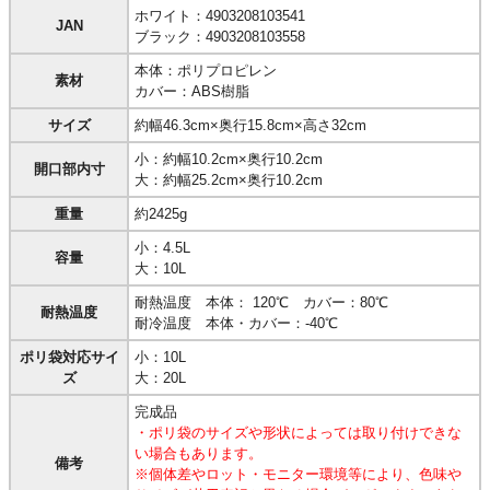
ホワイト：4903208103541
JAN
ブラック：4903208103558
本体：ポリプロピレン
素材
カバー：ABS樹脂
サイズ
約幅46.3cm×奥行15.8cm×高さ32cm
小：約幅10.2cm×奥行10.2cm
開口部内寸
大：約幅25.2cm×奥行10.2cm
重量
約2425g
小：4.5L
容量
大：10L
耐熱温度 本体： 120℃ カバー：80℃
耐熱温度
耐冷温度 本体・カバー：-40℃
ポリ袋対応サイ
小：10L
ズ
大：20L
完成品
・ポリ袋のサイズや形状によっては取り付けできな
い場合もあります。
備考
※個体差やロット・モニター環境等により、色味や