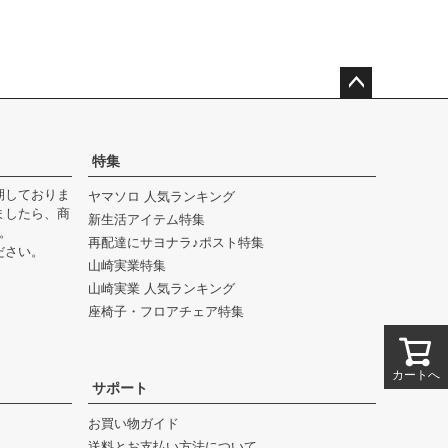
ペー
ジト
ップ
特集
へ
期しておりま
ヤマソロ 人気ランキング
ましたら、商
新生活アイテム特集
。
再配達にサヨナラ♪ポスト特集
ださい。
山崎実業特集
山崎実業 人気ランキング
座椅子・フロアチェア特集
カートへ
サポート
お買い物ガイド
送料とお支払い方法について