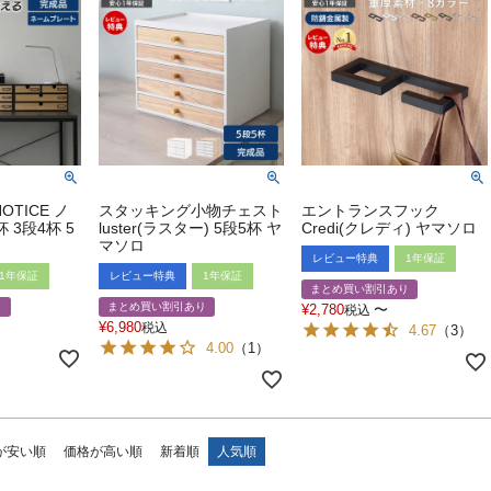
TICE ノ
スタッキング小物チェスト
エントランスフック
 3段4杯 5
luster(ラスター) 5段5杯 ヤ
Credi(クレディ) ヤマソロ
マソロ
レビュー特典
1年保証
1年保証
レビュー特典
1年保証
まとめ買い割引あり
り
まとめ買い割引あり
¥
2,780
〜
税込
¥
6,980
税込
4.67
（
3
）
4.00
（
1
）
が安い順
価格が高い順
新着順
人気順