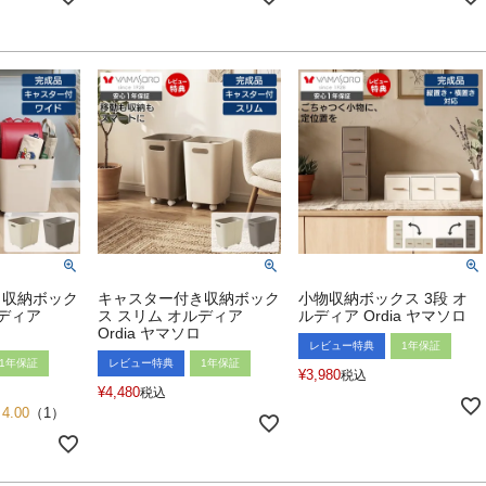
き収納ボック
キャスター付き収納ボック
小物収納ボックス 3段 オ
ルディア
ス スリム オルディア
ルディア Ordia ヤマソロ
Ordia ヤマソロ
レビュー特典
1年保証
1年保証
レビュー特典
1年保証
¥
3,980
税込
¥
4,480
税込
4.00
（
1
）