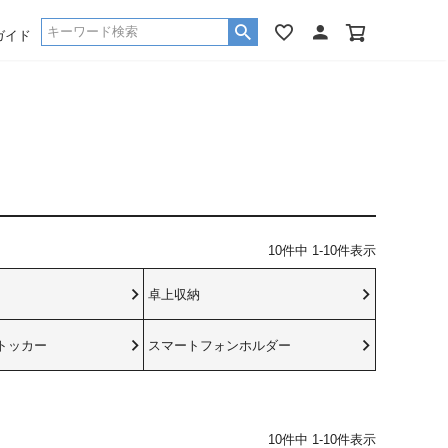
ガイド
10
件中
1
-
10
件表示
卓上収納
トッカー
スマートフォンホルダー
10
件中
1
-
10
件表示