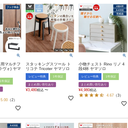
専用マルチフ
スタッキングスツール ト
小物チェスト Rino リノ 4
グラヴォ) ヤマ
リコテ Tricoter ヤマソロ
段4杯 ヤマソロ
レビュー特典
1年保証
レビュー特典
1年保証
1年保証
まとめ買い割引あり
まとめ買い割引あり
り
¥
3,480
〜
¥
4,980
税込
税込
4.67
（
3
）
5.00
（
2
）