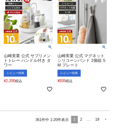
山崎実業 公式 サプリメン
山崎実業 公式 マグネット
トトレー ハンドル付き タ
シリコーンバンド 2個組 S
ワー
M プレート
レビュー特典
レビュー特典
¥
2,200
¥
935
税込
税込
1
2
…
19
361
件中
1
-
20
件表示