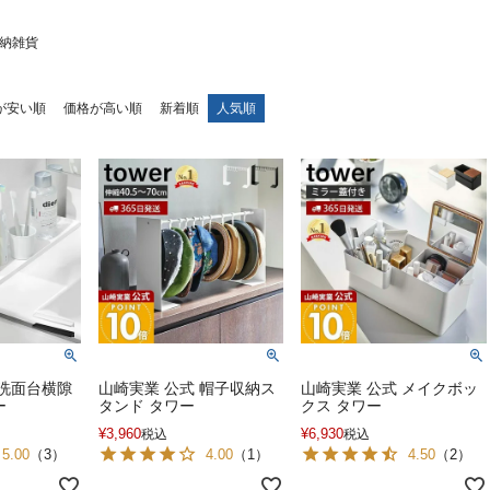
納雑貨
が安い順
価格が高い順
新着順
人気順
 洗面台横隙
山崎実業 公式 帽子収納ス
山崎実業 公式 メイクボッ
ー
タンド タワー
クス タワー
¥
3,960
¥
6,930
税込
税込
5.00
（
3
）
4.00
（
1
）
4.50
（
2
）