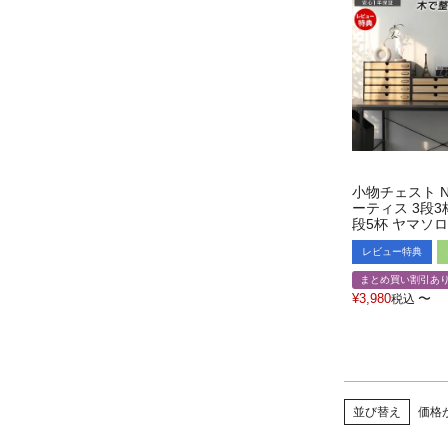
小物チェスト NO
ーティス 3段3杯
段5杯 ヤマソロ
レビュー特典
まとめ買い割引あ
¥
3,980
〜
税込
並び替え
価格