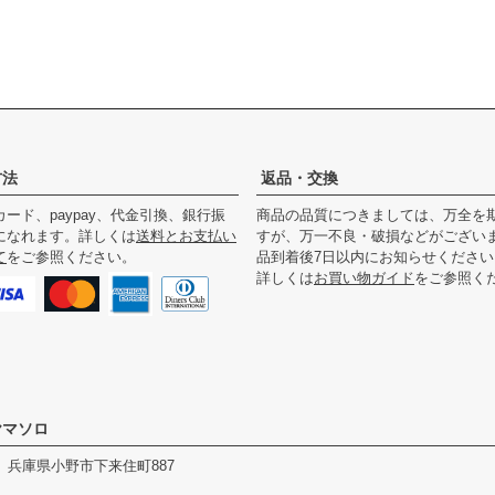
方法
返品・交換
ード、paypay、代金引換、銀行振
商品の品質につきましては、万全を
になれます。詳しくは
送料とお支払い
すが、万一不良・破損などがござい
て
をご参照ください。
品到着後7日以内にお知らせください
詳しくは
お買い物ガイド
をご参照く
ヤマソロ
344 兵庫県小野市下来住町887