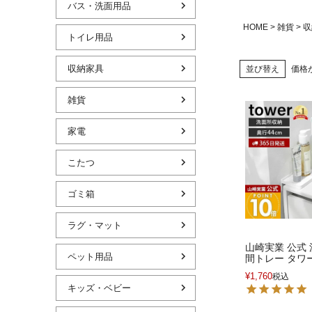
バス・洗面用品
HOME
雑貨
収
トイレ用品
収納家具
並び替え
価格
雑貨
家電
こたつ
ゴミ箱
ラグ・マット
山崎実業 公式
ペット用品
間トレー タワ
¥
1,760
税込
キッズ・ベビー