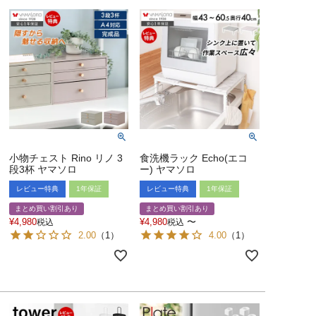
小物チェスト Rino リノ 3
食洗機ラック Echo(エコ
段3杯 ヤマソロ
ー) ヤマソロ
レビュー特典
1年保証
レビュー特典
1年保証
まとめ買い割引あり
まとめ買い割引あり
¥
4,980
¥
4,980
〜
税込
税込
2.00
（
1
）
4.00
（
1
）