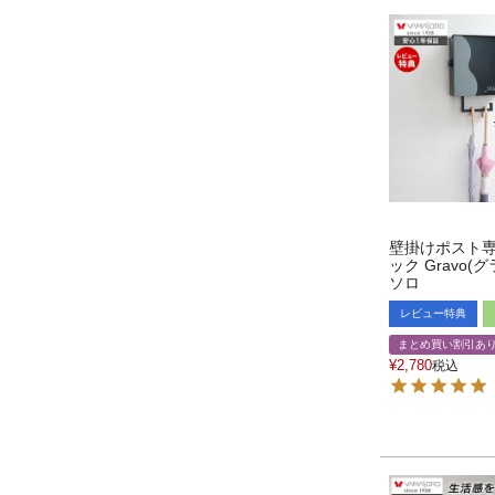
壁掛けポスト
ック Gravo(
ソロ
レビュー特典
まとめ買い割引あ
¥
2,780
税込