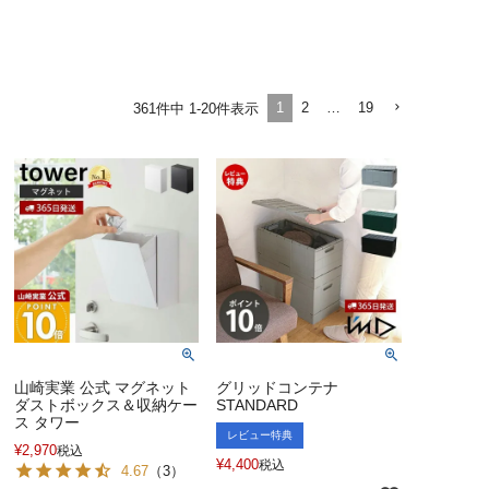
1
2
…
19
361
件中
1
-
20
件表示
山崎実業 公式 マグネット
グリッドコンテナ
ダストボックス＆収納ケー
STANDARD
ス タワー
レビュー特典
¥
2,970
税込
¥
4,400
税込
4.67
（
3
）