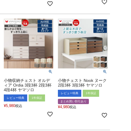
小物収納チェスト オルデ
小物チェスト Nook ヌーク
ィア Ordia 3段3杯 2段3杯
2段3杯 3段3杯 ヤマソロ
4段4杯 ヤマソロ
レビュー特典
1年保証
レビュー特典
1年保証
まとめ買い割引あり
¥
5,980
税込
¥
4,980
税込