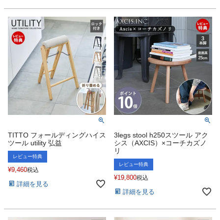
TITTO フォールディングハイス
3legs stool h250スツール アク
ツール utility 弘益
シス（AXCIS）×コーチカズノ
リ
レビュー特典
レビュー特典
¥
9,460
税込
¥
19,800
税込
詳細を見る
詳細を見る