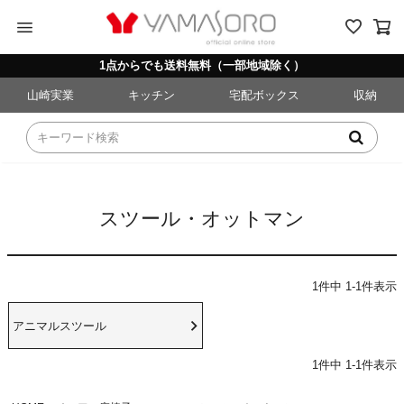
menu
1点からでも送料無料（一部地域除く）
山崎実業
キッチン
宅配ボックス
収納
スツール・オットマン
1
件中
1
-
1
件表示
アニマルスツール
1
件中
1
-
1
件表示