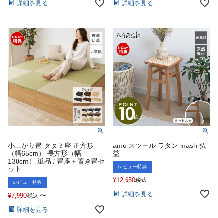
詳細を見る
詳細を見る
小上がり畳 タタミ座 正方形
amu スツール ラタン mash 弘
（幅65cm） 長方形（幅
益
130cm） 単品 / 畳座＋置き畳セ
レビュー特典
ット
¥
12,650
税込
レビュー特典
詳細を見る
¥
7,990
〜
税込
詳細を見る