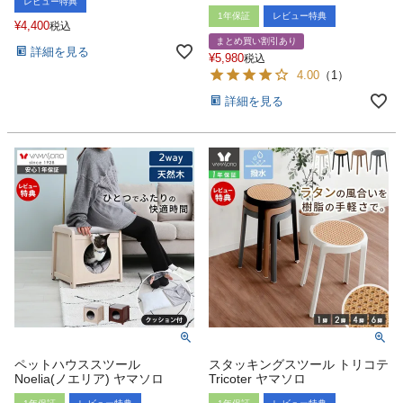
レビュー特典
1年保証
レビュー特典
¥
4,400
税込
まとめ買い割引あり
詳細を見る
¥
5,980
税込
4.00
（
1
）
詳細を見る
ペットハウススツール
スタッキングスツール トリコテ
Noelia(ノエリア) ヤマソロ
Tricoter ヤマソロ