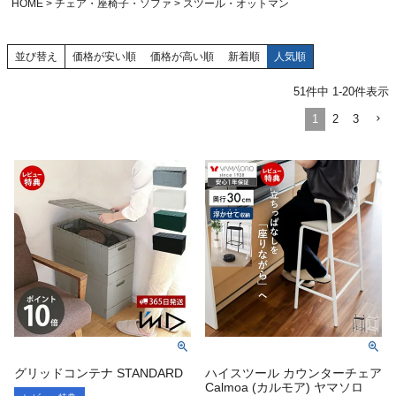
HOME
チェア・座椅子・ソファ
スツール・オットマン
並び替え
価格が安い順
価格が高い順
新着順
人気順
51
件中
1
-
20
件表示
1
2
3
グリッドコンテナ STANDARD
ハイスツール カウンターチェア
Calmoa (カルモア) ヤマソロ