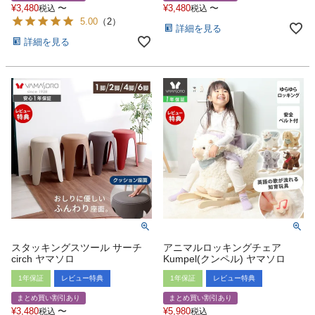
¥
3,480
〜
¥
3,480
〜
税込
税込
5.00
（
2
）
詳細を見る
詳細を見る
スタッキングスツール サーチ
アニマルロッキングチェア
circh ヤマソロ
Kumpel(クンペル) ヤマソロ
1年保証
レビュー特典
1年保証
レビュー特典
まとめ買い割引あり
まとめ買い割引あり
¥
3,480
〜
¥
5,980
税込
税込