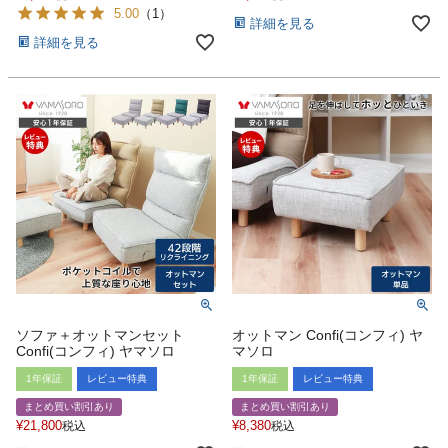
5.00
（
1
）
詳細を見る
詳細を見る
ソファ＋オットマンセット
オットマン Confi(コンフィ) ヤ
Confi(コンフィ) ヤマソロ
マソロ
1年保証
レビュー特典
1年保証
レビュー特典
まとめ買い割引あり
まとめ買い割引あり
¥
21,800
¥
8,380
税込
税込