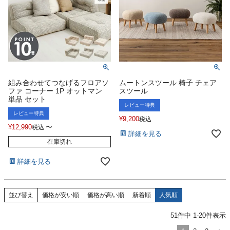
組み合わせてつなげるフロアソ
ムートンスツール 椅子 チェア
ファ コーナー 1P オットマン
スツール
単品 セット
レビュー特典
レビュー特典
¥
9,200
税込
¥
12,990
〜
税込
詳細を見る
在庫切れ
詳細を見る
並び替え
価格が安い順
価格が高い順
新着順
人気順
51
件中
1
-
20
件表示