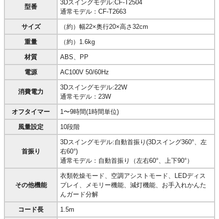
3Dスイングモデル:CF-T2504
型番
通常モデル：CF-T2663
サイズ
（約）幅22×奥行20×高さ32cm
重量
（約）1.6kg
材質
ABS、PP
電源
AC100V 50/60Hz
3Dスイングモデル:22W
消費電力
通常モデル：23W
オフタイマー
1〜9時間(1時間単位)
風量設定
10段階
3Dスイングモデル:自動首振り(3Dスイング360°、左
首振り
右60°)
通常モデル：自動首振り（左右60°、上下90°）
衣類乾燥モード、空調アシストモード、LEDディス
その他機能
プレイ、メモリー機能、減灯機能、お手入れかんた
んガード分解
コード長
1.5m