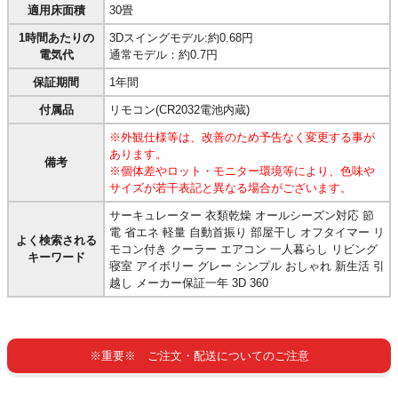
適用床面積
30畳
1時間あたりの
3Dスイングモデル:約0.68円
電気代
通常モデル：約0.7円
保証期間
1年間
付属品
リモコン(CR2032電池内蔵)
※外観仕様等は、改善のため予告なく変更する事が
あります。
備考
※個体差やロット・モニター環境等により、色味や
サイズが若干表記と異なる場合がございます。
サーキュレーター 衣類乾燥 オールシーズン対応 節
電 省エネ 軽量 自動首振り 部屋干し オフタイマー リ
よく検索される
モコン付き クーラー エアコン 一人暮らし リビング
キーワード
寝室 アイボリー グレー シンプル おしゃれ 新生活 引
越し メーカー保証一年 3D 360
※重要※ ご注文・配送についてのご注意