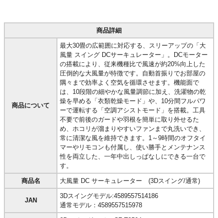
商品詳細
最大30畳の広範囲に対応する、スリーアップの「大
風量 スイング DCサーキュレーター」。DCモーター
の搭載により、従来機種比で風速が約20%向上した
圧倒的な大風量が特徴です。自動首振りでお部屋の
隅々まで効率よく空気を循環させます。機能面で
は、10段階の細やかな風量調節に加え、洗濯物の乾
燥を早める「衣類乾燥モード」や、10分間フルパワ
商品について
ーで運転する「空調アシストモード」を搭載。工具
不要で前後のガードや羽根を簡単に取り外せるた
め、ホコリが溜まりやすいファンまで丸洗いでき、
常に清潔な風を維持できます。1～9時間のオフタイ
マーやリモコンも付属し、使い勝手とメンテナンス
性を両立した、一年中出しっぱなしにできる一台で
す。
商品名
大風量 DC サーキュレーター (3Dスイング/通常)
3Dスイングモデル:4589557514186
JAN
通常モデル：4589557515978