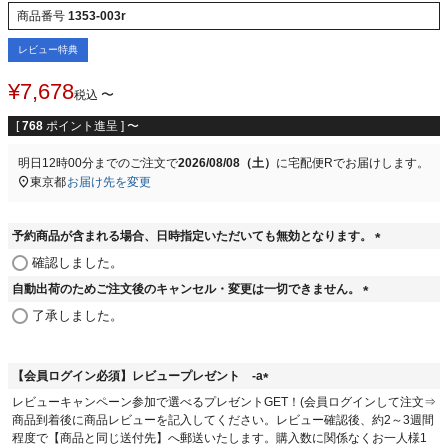
商品番号
1353-003r
レビュー特典
¥
7,678
〜
税込
[
768
ポイント進呈 ]
〜
明日
12時00分
までのご注文で
2026/08/08（土）
に
宅配便R
でお届けします。
東京都
お届け先を変更
予約商品が含まれる場合、日時指定いただいても無効となります。
(
確認しました。
必
自動出荷のためご注文後のキャンセル・変更は一切できません。
須
(
)
了承しました。
必
須
)
【会員ログイン必須】レビュープレゼント -a
(
レビューキャンペーン参加で選べるプレゼントGET！(会員ログインして注文⇒
必
商品到着後に商品レビューを記入してください。レビュー確認後、約2～3週間
須
程度で【商品と同じ送付先】へ郵送いたします。購入数に関係なくお一人様1