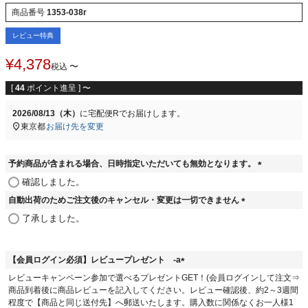
商品番号
1353-038r
レビュー特典
¥
4,378
〜
税込
[
44
ポイント進呈 ]
〜
2026/08/13（木）
に
宅配便R
でお届けします。
東京都
お届け先を変更
予約商品が含まれる場合、日時指定いただいても無効となります。
(
確認しました。
必
自動出荷のためご注文後のキャンセル・変更は一切できません
須
(
)
了承しました。
必
須
)
【会員ログイン必須】レビュープレゼント -a
(
レビューキャンペーン参加で選べるプレゼントGET！(会員ログインして注文⇒
必
商品到着後に商品レビューを記入してください。レビュー確認後、約2～3週間
須
程度で【商品と同じ送付先】へ郵送いたします。購入数に関係なくお一人様1