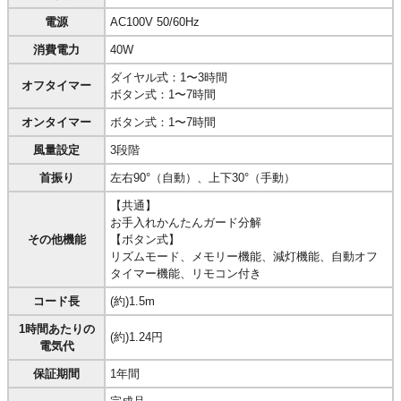
電源
AC100V 50/60Hz
消費電力
40W
ダイヤル式：1〜3時間
オフタイマー
ボタン式：1〜7時間
オンタイマー
ボタン式：1〜7時間
風量設定
3段階
首振り
左右90°（自動）、上下30°（手動）
【共通】
お手入れかんたんガード分解
その他機能
【ボタン式】
リズムモード、メモリー機能、減灯機能、自動オフ
タイマー機能、リモコン付き
コード長
(約)1.5m
1時間あたりの
(約)1.24円
電気代
保証期間
1年間