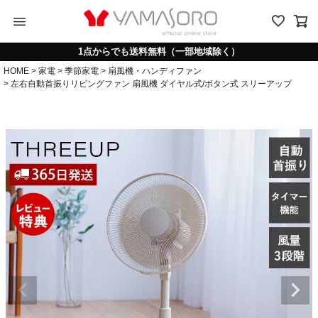
menu
1点からでも送料無料（一部地域除く）
HOME
家電
季節家電
扇風機・ハンディファン
左右自動首振りリビングファン 扇風機 ダイヤル式/ボタン式 スリーアップ