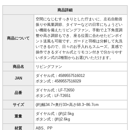
商品詳細
空間になじむすっきりとした佇まいに、左右自動首
振りや風量調節、タイマーなどの日常にちょうどい
い機能を備えたリビングファン。手動で上下角度調
整や高さ調節もでき、座る位置に合わせたピンポイ
商品について
ント送風も可能です。ガードと羽根は分解して丸洗
いできるので、日々のお手入れもスムーズ。直感で
操作できるダイヤル式とリモコン付きで分かりやす
いボタン式の2種類からお選びいただけます。
商品名
リビングファン
ダイヤル式：4589557516012
JAN
ボタン式：4589557516029
ダイヤル式：LF-T2650
品番
ボタン式：LF-T2651
サイズ
(約)幅34.7×奥行33×高さ68.3~86.7cm
ダイヤル式：(約)2.5kg
重量
ボタン式：(約)2.6kg
材質
ABS、PP