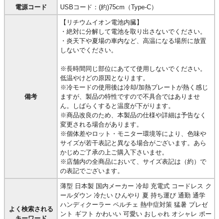
電源コード
USBコード：(約)75cm（Type-C）
【リチウムイオン電池内臓】
・絶対に分解して電池を取り出さないでください。
・炎天下や夏場の車内など、高温になる場所に放置
しないでください。
※長時間同じ部位にあてて使用しないでください。
低温やけどの原因となります。
※冷モードの使用後は冷却/加熱プレートが熱く感じ
備考
ますが、製品の特性ですので不具合ではありませ
ん。しばらくすると温度が下がります。
※商品改良のため、本製品の仕様や詳細は予告なく
変更される場合があります。
※個体差やロット・モニター環境等により、色味や
サイズが若干表記と異なる場合がございます。あら
かじめご了承の上ご購入下さいませ。
※店舗内の全商品において、サイズ表記は（約）で
の表記でございます。
薄型 日本製 国内メーカー 冷却 充電式 コードレス ク
ールダウン 冷たい ひんやり 夏 持ち運び 通勤 通学
ハンディクーラー ペルチェ 熱中症対策 猛暑 プレゼ
よく検索される
ント ギフト かわいい 可愛い おしゃれ オシャレ ポー
キーワード