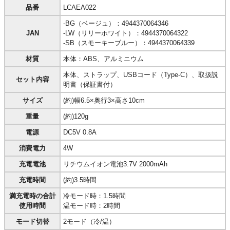
品番
LCAEA022
-BG（ベージュ）：4944370064346
JAN
-LW（リリーホワイト）：4944370064322
-SB（スモーキーブルー）：4944370064339
材質
本体：ABS、アルミニウム
本体、ストラップ、USBコード（Type-C）、取扱説
セット内容
明書（保証書付）
サイズ
(約)幅6.5×奥行3×高さ10cm
重量
(約)120g
電源
DC5V 0.8A
消費電力
4W
充電電池
リチウムイオン電池3.7V 2000mAh
充電時間
(約)3.5時間
満充電時の合計
冷モード時：1.5時間
使用時間
温モード時：2時間
モード切替
2モード（冷/温）