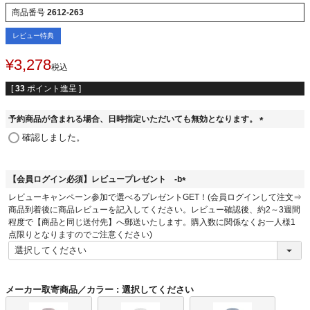
商品番号
2612-263
レビュー特典
¥
3,278
税込
[
33
ポイント進呈 ]
予約商品が含まれる場合、日時指定いただいても無効となります。
(
確認しました。
必
須
)
【会員ログイン必須】レビュープレゼント -b
(
レビューキャンペーン参加で選べるプレゼントGET！(会員ログインして注文⇒
必
商品到着後に商品レビューを記入してください。レビュー確認後、約2～3週間
須
程度で【商品と同じ送付先】へ郵送いたします。購入数に関係なくお一人様1
)
点限りとなりますのでご注意ください)
メーカー取寄商品／カラー
選択してください