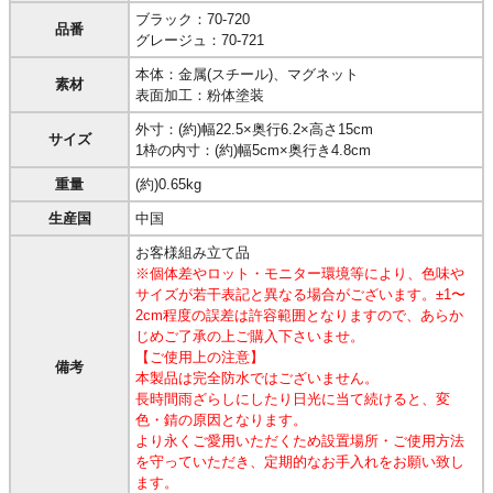
ブラック：70-720
品番
グレージュ：70-721
本体：金属(スチール)、マグネット
素材
表面加工：粉体塗装
外寸：(約)幅22.5×奥行6.2×高さ15cm
サイズ
1枠の内寸：(約)幅5cm×奥行き4.8cm
重量
(約)0.65kg
生産国
中国
お客様組み立て品
※個体差やロット・モニター環境等により、色味や
サイズが若干表記と異なる場合がございます。±1〜
2cm程度の誤差は許容範囲となりますので、あらか
じめご了承の上ご購入下さいませ。
【ご使用上の注意】
備考
本製品は完全防水ではございません。
長時間雨ざらしにしたり日光に当て続けると、変
色・錆の原因となります。
より永くご愛用いただくため設置場所・ご使用方法
を守っていただき、定期的なお手入れをお願い致し
ます。