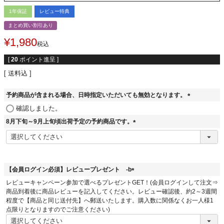
1年保証
レビュー特典
まとめ買い割引あり
¥
1,980
税込
[
20
ポイント進呈 ]
送料込
予約商品が含まれる場合、日時指定いただいても無効となります。
(
確認しました。
必
8月下旬～9月上旬頃出荷予定の予約商品です。
須
(
)
必
須
)
【会員ログイン必須】レビュープレゼント -b
(
レビューキャンペーン参加で選べるプレゼントGET！(会員ログインして注文⇒
必
商品到着後に商品レビューを記入してください。レビュー確認後、約2～3週間
須
程度で【商品と同じ送付先】へ郵送いたします。購入数に関係なくお一人様1
)
点限りとなりますのでご注意ください)