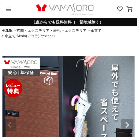
menu
1点からでも送料無料（一部地域除く）
HOME
玄関・エクステリア・表札
エクステリア
傘立て
傘立て Akola(アコラ) ヤマソロ