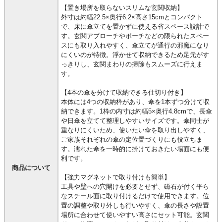
【置き場所を取らないスリムな玄関収納】
外寸は約幅22.5×奥行6.2×高さ15cmとコンパクト
で、床に傘立てを置かずに使える省スペース設計で
す。玄関アプローチやポーチなどの限られたスペー
スにも取り入れやすく、傘立てが通行の邪魔になり
にくいのが特徴。浮かせて収納できるため足元がす
っきりし、玄関まわりの掃除もスムーズに行えま
す。
【4本の傘を分けて収納できる仕切り付き】
本体には4つの収納枠があり、傘を1本ずつ分けて収
納できます。1枠の内寸は約幅5×奥行4.8cmで、長傘
や日傘を立てて整理しやすいサイズです。傘同士が
重なりにくいため、使いたい傘を取り出しやすく、
ご家族それぞれの傘の定位置づくりにも役立ちま
す。濡れた傘を一時的に掛けておきたい場面にも便
利です。
商品について
【強力マグネットで取り付けも簡単】
工具や壁への穴開けを必要とせず、磁石が付く平ら
なスチール面に取り付けるだけで使用できます。位
置の調整や取り外しも行いやすく、傘の長さや設置
場所に合わせて使いやすい高さにセット可能。玄関