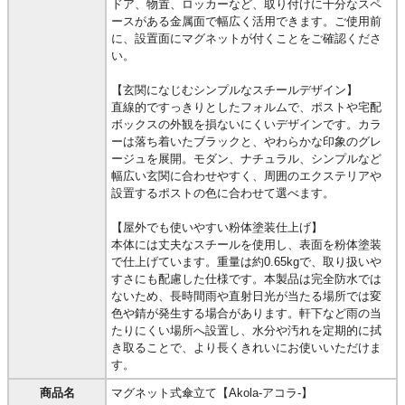
ドア、物置、ロッカーなど、取り付けに十分なスペ
ースがある金属面で幅広く活用できます。ご使用前
に、設置面にマグネットが付くことをご確認くださ
い。
【玄関になじむシンプルなスチールデザイン】
直線的ですっきりとしたフォルムで、ポストや宅配
ボックスの外観を損ないにくいデザインです。カラ
ーは落ち着いたブラックと、やわらかな印象のグレ
ージュを展開。モダン、ナチュラル、シンプルなど
幅広い玄関に合わせやすく、周囲のエクステリアや
設置するポストの色に合わせて選べます。
【屋外でも使いやすい粉体塗装仕上げ】
本体には丈夫なスチールを使用し、表面を粉体塗装
で仕上げています。重量は約0.65kgで、取り扱いや
すさにも配慮した仕様です。本製品は完全防水では
ないため、長時間雨や直射日光が当たる場所では変
色や錆が発生する場合があります。軒下など雨の当
たりにくい場所へ設置し、水分や汚れを定期的に拭
き取ることで、より長くきれいにお使いいただけま
す。
商品名
マグネット式傘立て【Akola-アコラ-】