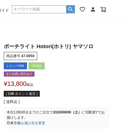
ガイド
ポーチライト Hotori(ホトリ) ヤマソロ
商品番号
47-0050
レビュー特典
1年保証
まとめ買い割引あり
¥
13,800
税込
[
138
ポイント進呈 ]
送料込
本日
12時00分
までのご注文で
2026/08/08（土）
に
宅配便Y
でお
届けします。
東京都
お届け先を変更