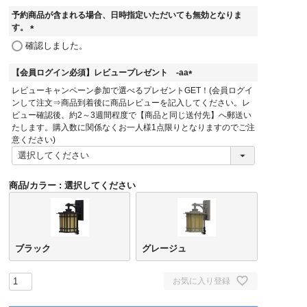
予約商品が含まれる場合、日時指定いただいても無効となりま
す。
(
確認しました。
必
須
【会員ログイン必須】レビュープレゼント -aa
)
(
レビューキャンペーン参加で選べるプレゼントGET！(会員ログイ
必
ンして注文⇒商品到着後に商品レビューを記入してください。レ
須
ビュー確認後、約2～3週間程度で【商品と同じ送付先】へ郵送い
)
たします。購入数に関係なくお一人様1点限りとなりますのでご注
意ください)
商品/カラー
選択してください
ブラック
グレージュ
お気に入り登録