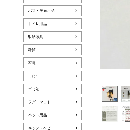
バス・洗面用品
トイレ用品
収納家具
雑貨
家電
こたつ
ゴミ箱
ラグ・マット
ペット用品
キッズ・ベビー