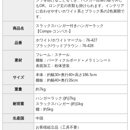
ンツを掛けることもでき、ハンガー自体の取り外し
もOK。ロング丈の衣類も掛けられます。インテリア
に合わせやすいホワイト系とブラック系の2色展開で
す。
スラックスハンガー付きハンガーラック
商品名
【Comps-コンパス-】
ホワイト/ホワイトマーブル：76-427
品番
ブラック/ウッドブラウン：76-428
フレーム：スチール
素材
棚板：パーティクルボード＋メラミンシート
表面加工：粉体塗装
本体：約幅30×奥行40×高さ186.5cm
サイズ
棚板：約幅40×奥行26cm
重量
約7kg
ハンガーラック:(約)7kg
耐荷重
スラックスハンガー:(約)1kg
棚：約5kg
生産国
中国
お客様組立品（工具不要）