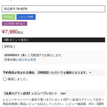
商品番号
76-4270
1年保証
レビュー特典
まとめ買い割引あり
¥
7,980
税込
[
80
ポイント進呈 ]
送料込
2026/08/13（木）
に
宅配便Y
でお届けします。
東京都
お届け先を変更
予約商品が含まれる場合、日時指定いただいても無効となります。
(
確認しました。
必
須
)
【会員ログイン必須】レビュープレゼント -aa
(
レビューキャンペーン参加で選べるプレゼントGET！(会員ログインして注文⇒
必
商品到着後に商品レビューを記入してください。レビュー確認後、約2～3週間