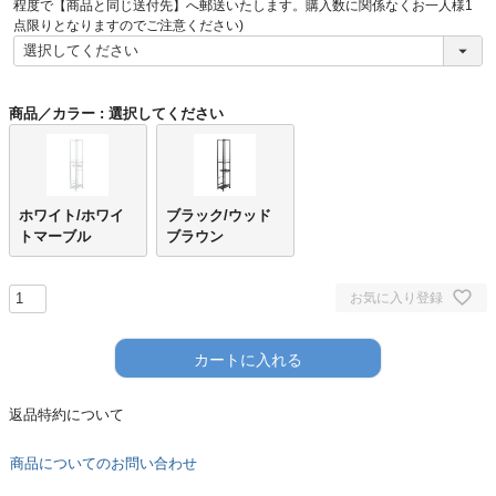
須
程度で【商品と同じ送付先】へ郵送いたします。購入数に関係なくお一人様1
)
点限りとなりますのでご注意ください)
商品／カラー
選択してください
ホワイト/ホワイ
ブラック/ウッド
トマーブル
ブラウン
お気に入り登録
カートに入れる
返品特約について
商品についてのお問い合わせ