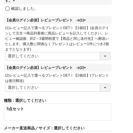
す。
(
確認しました。
必
須
【会員ログイン必須】レビュープレゼント -s(1)
)
(
(1)レビュー記入で選べるプレゼントGET！【1個目】(会員ログイ
必
ンして注文⇒商品到着後に商品レビューを記入してください。レ
須
ビュー確認後、約2～3週間程度で【商品と同じ送付先】へ郵送い
)
たします。購入数に関係なくプレゼントはレビュー1件につき2個
までとなります)
【会員ログイン必須】レビュープレゼント -s(2)
(
(2)レビュー記入で選べるプレゼントGET！【2個目】(プレゼント
必
は後日郵送)
須
)
種類
選択してください
5点セット
メーカー直送商品／サイズ
選択してください