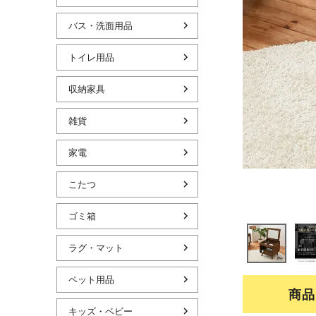
バス・洗面用品
トイレ用品
収納家具
雑貨
家電
こたつ
ゴミ箱
ラグ・マット
ペット用品
商品
キッズ・ベビー