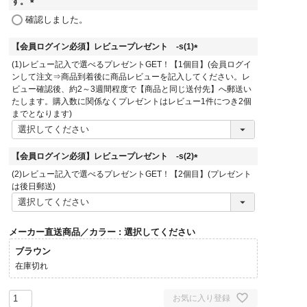
す。
(
確認しました。
必
須
【会員ログイン必須】レビュープレゼント -s(1)
)
(
(1)レビュー記入で選べるプレゼントGET！【1個目】(会員ログイ
必
ンして注文⇒商品到着後に商品レビューを記入してください。レ
須
ビュー確認後、約2～3週間程度で【商品と同じ送付先】へ郵送い
)
たします。購入数に関係なくプレゼントはレビュー1件につき2個
までとなります)
【会員ログイン必須】レビュープレゼント -s(2)
(
(2)レビュー記入で選べるプレゼントGET！【2個目】(プレゼント
必
は後日郵送)
須
)
メーカー直送商品／カラー
選択してください
ブラウン
在庫切れ
お気に入り登録