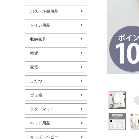
バス・洗面用品
トイレ用品
収納家具
雑貨
家電
こたつ
ゴミ箱
ラグ・マット
ペット用品
キッズ・ベビー