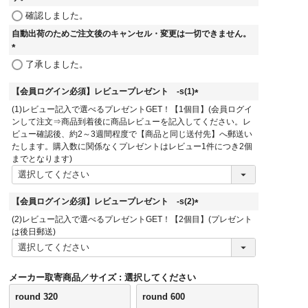
(
確認しました。
必
自動出荷のためご注文後のキャンセル・変更は一切できません。
須
)
(
了承しました。
必
須
【会員ログイン必須】レビュープレゼント -s(1)
)
(
(1)レビュー記入で選べるプレゼントGET！【1個目】(会員ログイ
必
ンして注文⇒商品到着後に商品レビューを記入してください。レ
須
ビュー確認後、約2～3週間程度で【商品と同じ送付先】へ郵送い
)
たします。購入数に関係なくプレゼントはレビュー1件につき2個
までとなります)
【会員ログイン必須】レビュープレゼント -s(2)
(
(2)レビュー記入で選べるプレゼントGET！【2個目】(プレゼント
必
は後日郵送)
須
)
メーカー取寄商品／サイズ
選択してください
round 320
round 600