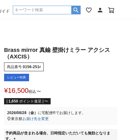
ガイド
Brass mirror 真鍮 壁掛けミラー アクシス
（AXCIS）
商品番号
0156-251r
レビュー特典
¥
16,500
〜
税込
[
1,650
ポイント進呈 ]
〜
2026/08/28（金）
に
宅配便R
でお届けします。
東京都
お届け先を変更
予約商品が含まれる場合、日時指定いただいても無効となりま
す。