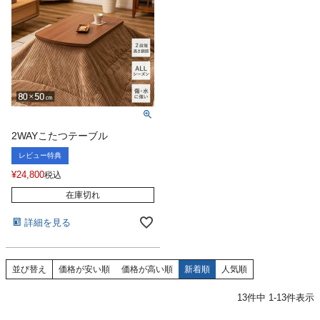
2WAYこたつテーブル
レビュー特典
¥
24,800
税込
在庫切れ
詳細を見る
並び替え
価格が安い順
価格が高い順
新着順
人気順
13
件中
1
-
13
件表示