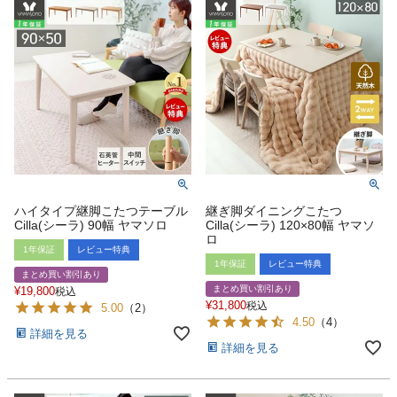
ハイタイプ継脚こたつテーブル
継ぎ脚ダイニングこたつ
Cilla(シーラ) 90幅 ヤマソロ
Cilla(シーラ) 120×80幅 ヤマソ
ロ
1年保証
レビュー特典
1年保証
レビュー特典
まとめ買い割引あり
まとめ買い割引あり
¥
19,800
税込
¥
31,800
税込
5.00
（
2
）
4.50
（
4
）
詳細を見る
詳細を見る