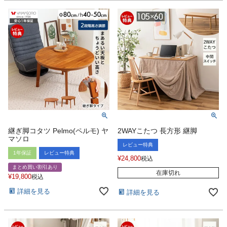
継ぎ脚コタツ Pelmo(ペルモ) ヤ
2WAYこたつ 長方形 継脚
マソロ
レビュー特典
1年保証
レビュー特典
¥
24,800
税込
まとめ買い割引あり
在庫切れ
¥
19,800
税込
詳細を見る
詳細を見る