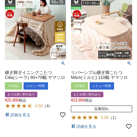
継ぎ脚ダイニングこたつ
リバーシブル継ぎ脚こたつ
Cilla(シーラ) 90×70幅 ヤマソロ
Milch(ミルヒ) 110幅 ヤマソロ
1年保証
レビュー特典
1年保証
レビュー特典
まとめ買い割引あり
まとめ買い割引あり
¥
25,800
¥
23,800
税込
税込
4.50
（
4
）
在庫切れ
詳細を見る
5.00
（
1
）
詳細を見る