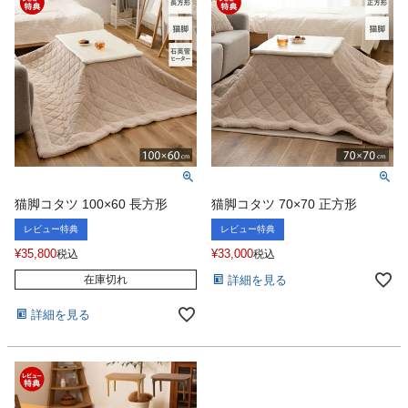
猫脚コタツ 100×60 長方形
猫脚コタツ 70×70 正方形
レビュー特典
レビュー特典
¥
35,800
¥
33,000
税込
税込
詳細を見る
在庫切れ
詳細を見る