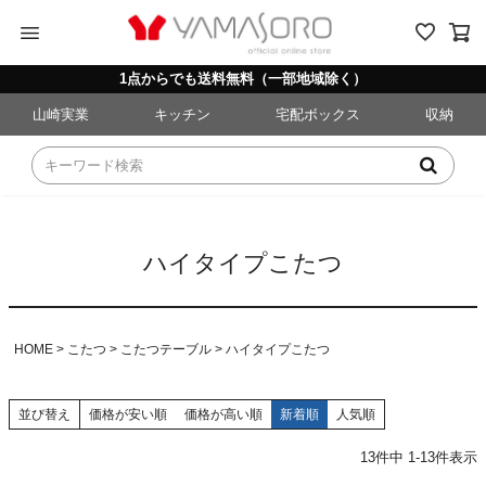
menu
1点からでも送料無料（一部地域除く）
山崎実業
キッチン
宅配ボックス
収納
ハイタイプこたつ
HOME
こたつ
こたつテーブル
ハイタイプこたつ
並び替え
価格が安い順
価格が高い順
新着順
人気順
13
件中
1
-
13
件表示