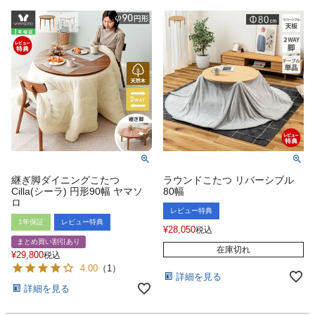
継ぎ脚ダイニングこたつ
ラウンドこたつ リバーシブル
Cilla(シーラ) 円形90幅 ヤマソ
80幅
ロ
レビュー特典
1年保証
レビュー特典
¥
28,050
税込
まとめ買い割引あり
在庫切れ
¥
29,800
税込
4.00
（
1
）
詳細を見る
詳細を見る