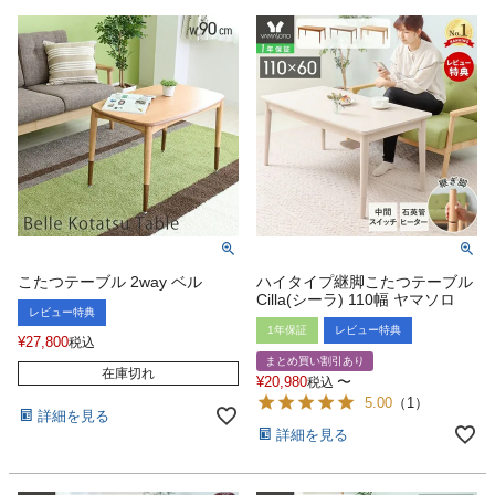
こたつテーブル 2way ベル
ハイタイプ継脚こたつテーブル
Cilla(シーラ) 110幅 ヤマソロ
レビュー特典
1年保証
レビュー特典
¥
27,800
税込
まとめ買い割引あり
在庫切れ
¥
20,980
〜
税込
5.00
（
1
）
詳細を見る
詳細を見る