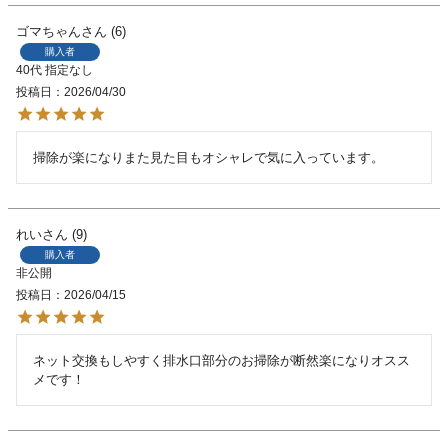
ゴマちゃん
6
購入者
40代
指定なし
投稿日
2026/04/30
掃除が楽になりまた見た目もオシャレで気に入っています。
れい
9
購入者
非公開
投稿日
2026/04/15
ネット交換もしやすく排水口部分のお掃除が断然楽になりオスス
メです！