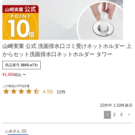
山崎実業 公式 洗面排水口ゴミ受けネットホルダー 上
からセット洗面排水口ネットホルダー タワー
商品番号
3605-e71r
¥
1,650
〜
税込
4.55
22
22
件中
1
-
10
件表示
1
2
3
ふみ
1