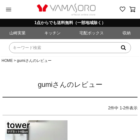
menu
1点からでも送料無料（一部地域除く）
山崎実業
キッチン
宅配ボックス
収納
HOME
gumiさんのレビュー
gumiさんのレビュー
2
件中
1
-
2
件表示