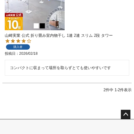
山崎実業 公式 折り畳み室内物干し 1連 2連 スリム 2段 タワー
購入者
投稿日
2026/02/18
コンパクトに収まって場所を取らずとても使いやすいです
2
件中
1
-
2
件表示
ペー
ジト
ップ