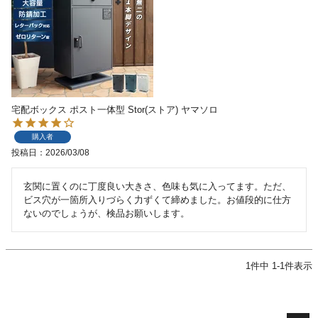
宅配ボックス ポスト一体型 Stor(ストア) ヤマソロ
購入者
投稿日
2026/03/08
玄関に置くのに丁度良い大きさ、色味も気に入ってます。ただ、
ビス穴が一箇所入りづらく力ずくて締めました。お値段的に仕方
ないのでしょうが、検品お願いします。
1
件中
1
-
1
件表示