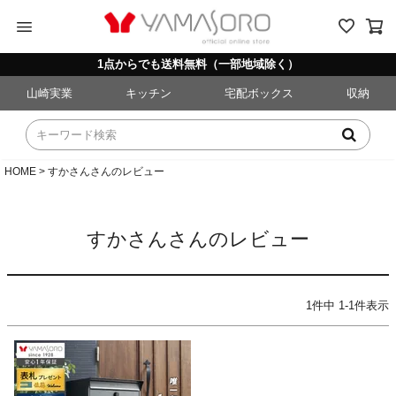
menu
1点からでも送料無料（一部地域除く）
山崎実業
キッチン
宅配ボックス
収納
HOME
すかさんさんのレビュー
すかさんさんのレビュー
1
件中
1
-
1
件表示