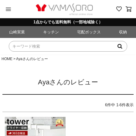
menu
1点からでも送料無料（一部地域除く）
山崎実業
キッチン
宅配ボックス
収納
HOME
Ayaさんのレビュー
Ayaさんのレビュー
6
件中
1
-
6
件表示