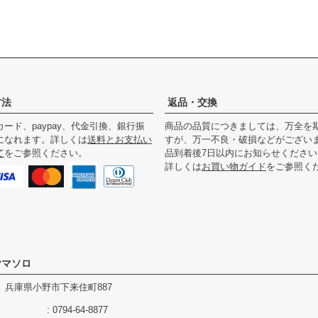
方法
返品・交換
ード、paypay、代金引換、銀行振
商品の品質につきましては、万全を
になれます。詳しくは
送料とお支払い
すが、万一不良・破損などがござい
て
をご参照ください。
品到着後7日以内にお知らせください
詳しくは
お買い物ガイド
をご参照く
ヤマソロ
344 兵庫県小野市下来住町887
0794-64-8877