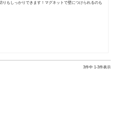
切りもしっかりできます！マグネットで壁につけられるのも
3
件中
1
-
3
件表示