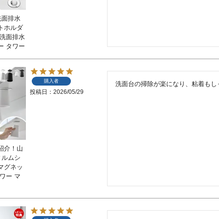
洗面排水
トホルダ
ト洗面排水
ー タワー
購入者
洗面台の掃除が楽になり、粘着もし
投稿日
2026/05/29
紹介！山
ィルムシ
マグネッ
ワー マ