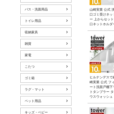
バス・洗面用品
山崎実業 公式 
口ゴミ受けネッ
ー 上からセッ
トイレ用品
口ネットホルダ
収納家具
雑貨
家電
こたつ
ヒルナンデスで
ゴミ箱
崎実業 公式 フ
ート洗面戸棚下
ラグ・マット
トタンブラー タ
ウスウォッシュ
ペット用品
キッズ・ベビー