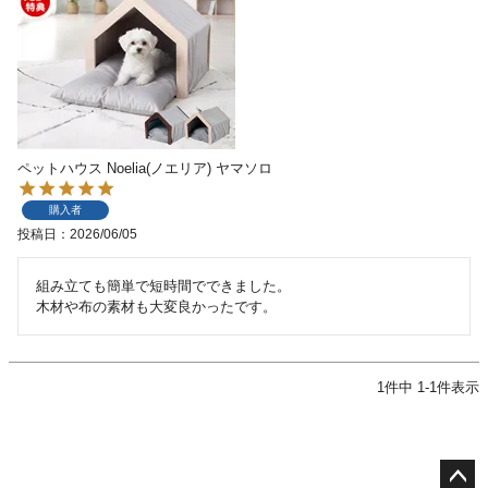
ペットハウス Noelia(ノエリア) ヤマソロ
購入者
投稿日
2026/06/05
組み立ても簡単で短時間でできました。

木材や布の素材も大変良かったです。
1
件中
1
-
1
件表示