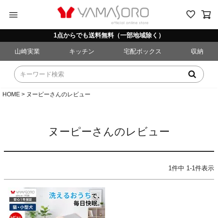
menu
1点からでも送料無料（一部地域除く）
山崎実業
キッチン
宅配ボックス
収納
HOME
ヌーピーさんのレビュー
ヌーピーさんのレビュー
1
件中
1
-
1
件表示