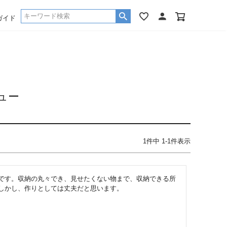
ガイド
ュー
1
件中
1
-
1
件表示
です。収納の丸々でき、見せたくない物まで、収納できる所
しかし、作りとしては丈夫だと思います。