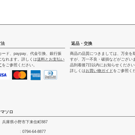
方法
返品・交換
ード、paypay、代金引換、銀行振
商品の品質につきましては、万全を
になれます。詳しくは
送料とお支払い
すが、万一不良・破損などがござい
て
をご参照ください。
品到着後7日以内にお知らせください
詳しくは
お買い物ガイド
をご参照く
ヤマソロ
344 兵庫県小野市下来住町887
0794-64-8877