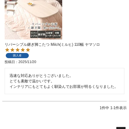
リバーシブル継ぎ脚こたつ Milch(ミルヒ) 110幅 ヤマソロ
購入者
投稿日
2025/11/20
迅速な対応ありがとうございました。

とても素敵で温かいです。

インテリアにもとてもよく馴染んでお部屋が明るくなりました。
1
件中
1
-
1
件表示