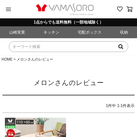
menu
1点からでも送料無料（一部地域除く）
山崎実業
キッチン
宅配ボックス
収納
HOME
メロンさんのレビュー
メロンさんのレビュー
1
件中
1
-
1
件表示