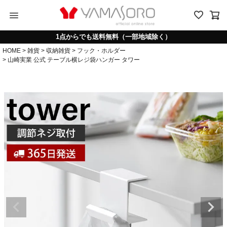
menu
1点からでも送料無料（一部地域除く）
HOME
雑貨
収納雑貨
フック・ホルダー
山崎実業 公式 テーブル横レジ袋ハンガー タワー