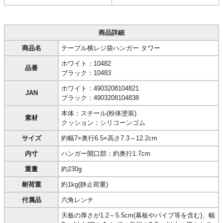
商品詳細
商品名
テーブル横レジ袋ハンガー タワー
ホワイト：10482
品番
ブラック：10483
ホワイト：4903208104821
JAN
ブラック：4903208104838
本体：スチール(粉体塗装)
素材
クッション：シリコーンゴム
サイズ
約幅7×奥行6.5×高さ7.3～12.2cm
内寸
ハンガー開口部：約奥行1.7cm
重量
約230g
耐荷重
約1kg(静止荷重)
付属品
六角レンチ
天板の厚さが1.2～5.5cm(幕板やパイプ等を含む)、幅