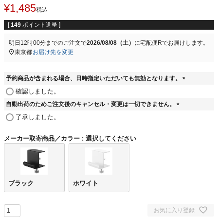
¥
1,485
税込
[
149
ポイント進呈 ]
明日
12時00分
までのご注文で
2026/08/08（土）
に
宅配便R
でお届けします。
東京都
お届け先を変更
予約商品が含まれる場合、日時指定いただいても無効となります。
(
確認しました。
必
自動出荷のためご注文後のキャンセル・変更は一切できません。
須
(
)
了承しました。
必
須
メーカー取寄商品／カラー
選択してください
)
ブラック
ホワイト
お気に入り登録