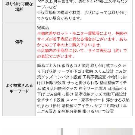
7cm以上(脚を含まず)、奥行き3.7cm以上の平らなテ
取り付け可能な
ーブルなど
場所
※設置場所の構造や材質、形状によっては取り付け
できない場合があります。
完成品
※個体差やロット・モニター環境等により、色味や
サイズが若干表記と異なる場合がございます。あら
備考
かじめご了承の上ご購入下さいませ。
※店舗内の全商品において、サイズ表記は（約）で
の表記でございます。
簡易ゴミ入れ 仮置きゴミ収納 取り付け式フック 吊
り下げ収納 テーブル下ゴミ収納 スリム設計 ごみ対
策グッズ コンパクト設置 工具不要設置 小物引っ掛
け用 回収袋設置 サッと掛けられる 整理整頓アイテ
よく検索される
ム 飲食店用便利グッズ 在宅ワーク周辺 日用品吊り
キーワード
下げ ごみ袋引っ掛け 清潔収納グッズ 移動可能設計
食卓サイド設置 スマート家事サポート 浮かせる収納
机まわり便利 清掃補助アイテム サブゴミ箱代用 卓
上ごみ置き 応急用分別袋 掛けるだけで設置