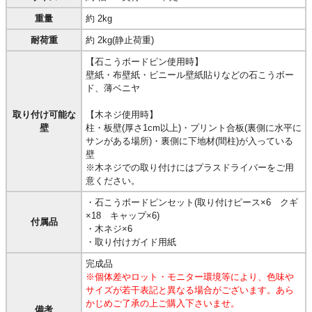
重量
約 2kg
耐荷重
約 2kg(静止荷重)
【石こうボードピン使用時】
壁紙・布壁紙・ビニール壁紙貼りなどの石こうボー
ド、薄ベニヤ
取り付け可能な
【木ネジ使用時】
壁
柱・板壁(厚さ1cm以上)・プリント合板(裏側に水平に
サンがある場所)・裏側に下地材(間柱)が入っている
壁
※木ネジでの取り付けにはプラスドライバーをご用
意ください。
・石こうボードピンセット(取り付けピース×6 クギ
×18 キャップ×6)
付属品
・木ネジ×6
・取り付けガイド用紙
完成品
※個体差やロット・モニター環境等により、色味や
サイズが若干表記と異なる場合がございます。あら
かじめご了承の上ご購入下さいませ。
備考