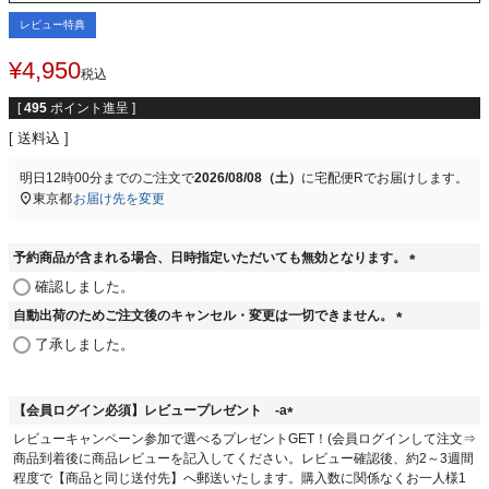
レビュー特典
¥
4,950
税込
[
495
ポイント進呈 ]
送料込
明日
12時00分
までのご注文で
2026/08/08（土）
に
宅配便R
でお届けします。
東京都
お届け先を変更
予約商品が含まれる場合、日時指定いただいても無効となります。
(
確認しました。
必
自動出荷のためご注文後のキャンセル・変更は一切できません。
須
(
)
了承しました。
必
須
)
【会員ログイン必須】レビュープレゼント -a
(
レビューキャンペーン参加で選べるプレゼントGET！(会員ログインして注文⇒
必
商品到着後に商品レビューを記入してください。レビュー確認後、約2～3週間
須
程度で【商品と同じ送付先】へ郵送いたします。購入数に関係なくお一人様1