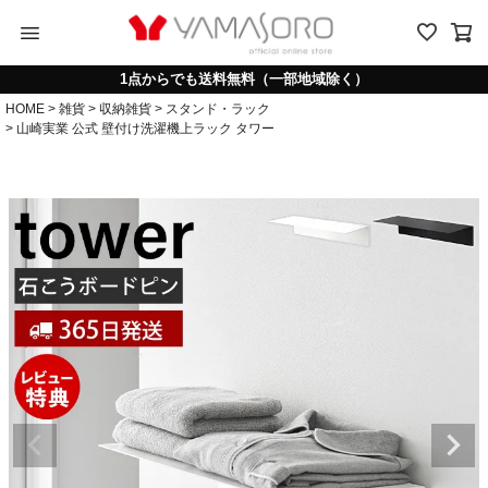
menu
1点からでも送料無料（一部地域除く）
HOME
雑貨
収納雑貨
スタンド・ラック
山崎実業 公式 壁付け洗濯機上ラック タワー