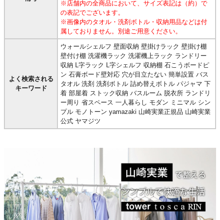
※店舗内の全商品において、サイズ表記は（約）で
の表記でございます。
※画像内のタオル・洗剤ボトル・収納用品などは付
属しておりません。別途ご用意ください。
ウォールシェルフ 壁面収納 壁掛けラック 壁掛け棚
壁付け棚 洗濯機ラック 洗濯機上ラック ランドリー
収納 L字ラック L字シェルフ 収納棚 石こうボードピ
ン 石膏ボード壁対応 穴が目立たない 簡単設置 バス
よく検索される
タオル 洗剤 洗剤ボトル 詰め替えボトル パジャマ 下
キーワード
着 部屋着 ストック収納 バスルーム 脱衣所 ランドリ
ー周り 省スペース 一人暮らし モダン ミニマル シン
プル モノトーン yamazaki 山崎実業正規品 山崎実業
公式 ヤマジツ