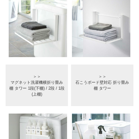
＞＞
＞＞
マグネット洗濯機横折り畳み
石こうボード壁対応 折り畳み
棚 タワー 1段(下棚) / 2段 / 1段
棚 タワー
(上棚)