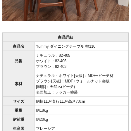
商品詳細
商品名
Yummy ダイニングテーブル 幅110
ナチュラル：82-405
品番
ホワイト：82-406
ブラウン：82-403
ナチュラル・ホワイト[天板]：MDF+ビーチ材
ブラウン[天板]：MDF+ウォールナット突板
素材
[脚部]：天然木(ビーチ)
表面加工：ラッカー塗装
サイズ
約幅110×奥行110×高さ70cm
重量
約18kg
耐荷重
約20kg
生産国
マレーシア