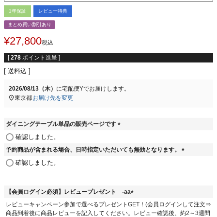
1年保証
レビュー特典
まとめ買い割引あり
¥
27,800
税込
[
278
ポイント進呈 ]
送料込
2026/08/13（木）
に
宅配便Y
でお届けします。
東京都
お届け先を変更
ダイニングテーブル単品の販売ページです
(
確認しました。
必
予約商品が含まれる場合、日時指定いただいても無効となります。
須
(
)
確認しました。
必
須
)
【会員ログイン必須】レビュープレゼント -aa
(
レビューキャンペーン参加で選べるプレゼントGET！(会員ログインして注文⇒
必
商品到着後に商品レビューを記入してください。レビュー確認後、約2～3週間