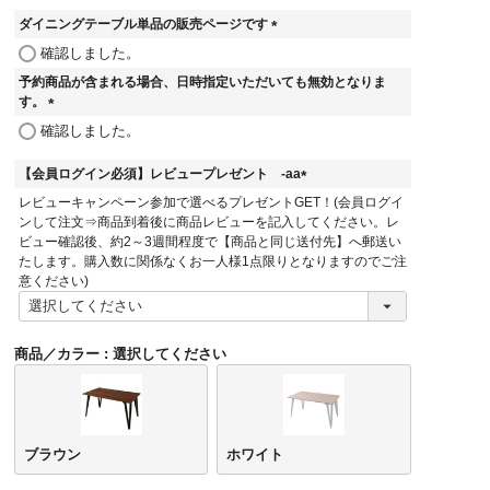
ダイニングテーブル単品の販売ページです
(
確認しました。
必
予約商品が含まれる場合、日時指定いただいても無効となりま
須
す。
)
(
確認しました。
必
須
【会員ログイン必須】レビュープレゼント -aa
)
(
レビューキャンペーン参加で選べるプレゼントGET！(会員ログイ
必
ンして注文⇒商品到着後に商品レビューを記入してください。レ
須
ビュー確認後、約2～3週間程度で【商品と同じ送付先】へ郵送い
)
たします。購入数に関係なくお一人様1点限りとなりますのでご注
意ください)
商品／カラー
選択してください
ブラウン
ホワイト