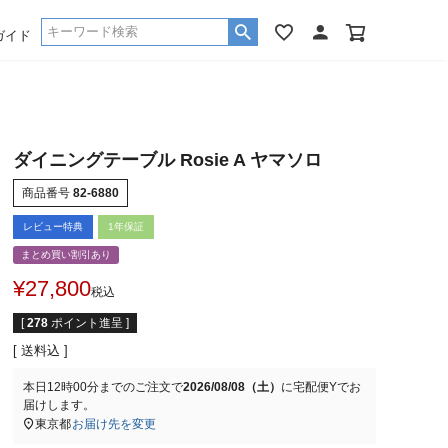
ガイド
ダイニングテーブル Rosie A ヤマソロ
商品番号
82-6880
レビュー特典
1年保証
まとめ買い割引あり
¥
27,800
税込
[
278
ポイント進呈 ]
送料込
本日
12時00分
までのご注文で
2026/08/08（土）
に
宅配便Y
でお
届けします。
東京都
お届け先を変更