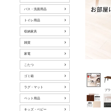
バス・洗面用品
トイレ用品
収納家具
雑貨
家電
こたつ
ゴミ箱
ラグ・マット
ブラ
ペット用品
キッズ・ベビー