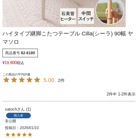
ハイタイプ継脚こたつテーブル Cilla(シーラ) 90幅 ヤ
マソロ
商品番号
82-6180
¥
19,800
税込
5.00
2
2
件中
1
-
2
件表示
satoch
1
購入者
非公開
投稿日
2026/01/10