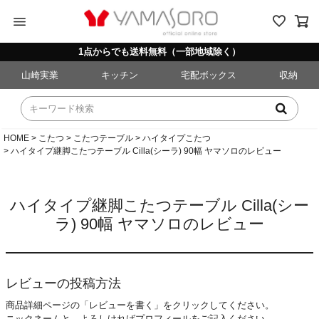
menu
1点からでも送料無料（一部地域除く）
山崎実業
キッチン
宅配ボックス
収納
HOME
こたつ
こたつテーブル
ハイタイプこたつ
ハイタイプ継脚こたつテーブル Cilla(シーラ) 90幅 ヤマソロのレビュー
ハイタイプ継脚こたつテーブル Cilla(シー
ラ) 90幅 ヤマソロのレビュー
レビューの投稿方法
商品詳細ページの「レビューを書く」をクリックしてください。
ニックネームと、よろしければプロフィールをご記入ください。